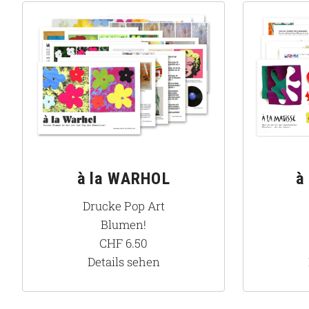
à la WARHOL
à
Drucke Pop Art
Blumen!
CHF
6.50
Details sehen