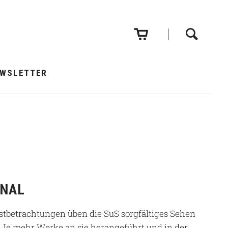
Navigation
überspringen
EWSLETTER
ONAL
tbetrachtungen üben die SuS sorgfältiges Sehen
Je mehr Werke an sie herangeführt und in der