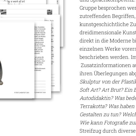
Gruppe besprochen wer
zutreffenden Begriffen,
kunstgeschichtliche Z
dreidimensionale Kunst
direkt in die Moderne bi
einzelnen Werke vorers
beschrieben werden. Im
Zusatzinformationen a
ihren Überlegungen ab
Skulptur von der Plast
Soft Art? Art Brut? Ein
Autodidaktin? Was bed
Terrakotta? Was haben
Gestalten zu tun? Welc
Wie kann Fotografie z
Streifzug durch diverse