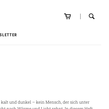
Navigation
überspringen
SLETTER
 kalt und dunkel – kein Mensch, der sich unter
cht nach Wärme und Licht sehnt. In diesem Heft