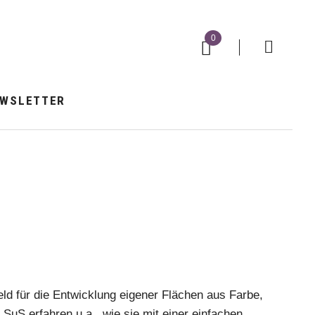
0
Navigation
überspringen
EWSLETTER
eld für die Entwicklung eigener Flächen aus Farbe,
e SuS erfahren u.a., wie sie mit einer einfachen